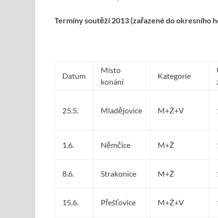
Termíny soutěží 2013 (zařazené do okresního 
Místo
Datum
Kategorie
konání
25.5.
Mladějovice
M+Ž+V
1.6.
Němčice
M+Ž
8.6.
Strakonice
M+Ž
15.6.
Přešťovice
M+Ž+V