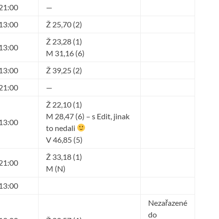
21:00
—
13:00
Ž 25,70 (2)
Ž 23,28 (1)
13:00
M 31,16 (6)
13:00
Ž 39,25 (2)
21:00
—
Ž 22,10 (1)
M 28,47 (6) – s Edit, jinak
13:00
to nedali
V 46,85 (5)
Ž 33,18 (1)
21:00
M (N)
13:00
Nezařazené
do