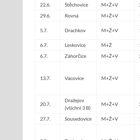
22.6.
Štěchovice
M+Ž+V
29.6.
Rovná
M+Ž+V
5.7.
Drachkov
M+Ž+V
6.7.
Leskovice
M+Ž
6.7.
Záhorčice
M+Ž+V
13.7.
Vacovice
M+Ž+V
Dražejov
20.7.
M+Ž+V
(všichni 3 B)
27.7.
Sousedovice
M+Ž+V