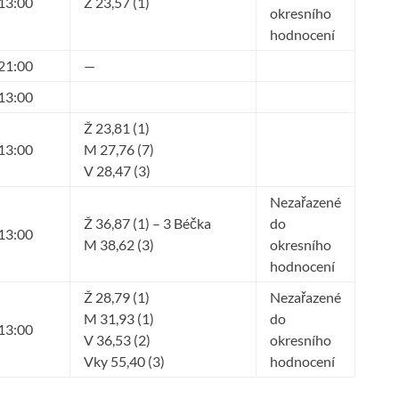
13:00
Ž 23,57 (1)
okresního
hodnocení
21:00
—
13:00
Ž 23,81 (1)
13:00
M 27,76 (7)
V 28,47 (3)
Nezařazené
Ž 36,87 (1) – 3 Béčka
do
13:00
M 38,62 (3)
okresního
hodnocení
Ž 28,79 (1)
Nezařazené
M 31,93 (1)
do
13:00
V 36,53 (2)
okresního
Vky 55,40 (3)
hodnocení