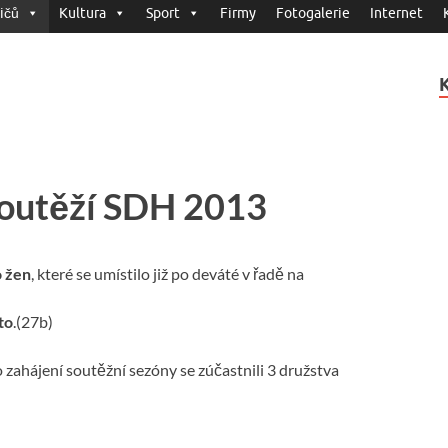
ičů
Kultura
Sport
Firmy
Fotogalerie
Internet
soutěží SDH 2013
 žen
, které se umístilo již po deváté v řadě na
to
.(27b)
 zahájení soutěžní sezóny se zúčastnili 3 družstva