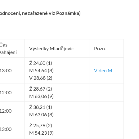
hodnocení, nezařazené viz Poznámka)
Čas
Výsledky Mladějovic
Pozn.
zahájení
Ž 24,60 (1)
13:00
M 54,64 (8)
Video M
V 28,68 (2)
Ž 28,67 (2)
12:00
M 63,06 (9)
Ž 38,21 (1)
12:00
M 63,06 (8)
Ž 25,79 (2)
13:00
M 54,23 (9)