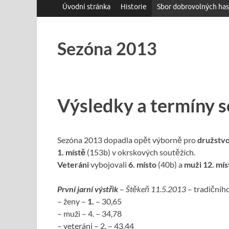
Úvodní stránka
Historie
Sbor dobrovolných has
Sezóna 2013
Výsledky a termíny 
Sezóna 2013 dopadla opět výborně pro
družstvo
1. místě
(153b) v okrskových soutěžích.
Veteráni
vybojovali
6. místo
(40b) a
muži 12. mís
První jarní výstřik
–
Štěkeň 11.5.2013
– tradičního
– ženy –
1.
– 30,65
– muži – 4. – 34,78
– veteráni – 2. – 43,44