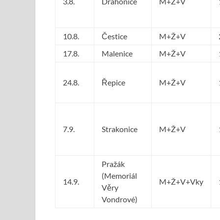
3.8.
Drahonice
M+Ž+V
10.8.
Čestice
M+Ž+V
17.8.
Malenice
M+Ž+V
24.8.
Řepice
M+Ž+V
7.9.
Strakonice
M+Ž+V
Pražák
(Memoriál
14.9.
M+Ž+V+Vky
Věry
Vondrové)