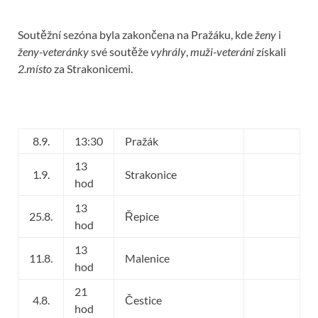
Soutěžní sezóna byla zakončena na Pražáku, kde
ženy
i
ženy-veteránky
své soutěže
vyhrály
,
muži-veteráni
získali
2.místo
za Strakonicemi.
8.9.
13:30
Pražák
13
1.9.
Strakonice
hod
13
25.8.
Řepice
hod
13
11.8.
Malenice
hod
21
4.8.
Čestice
hod