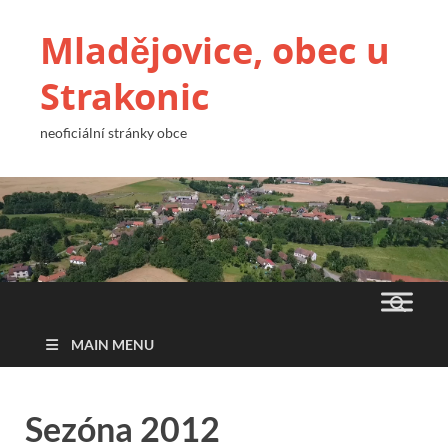
Mladějovice, obec u
Strakonic
neoficiální stránky obce
MAIN MENU
Sezóna 2012